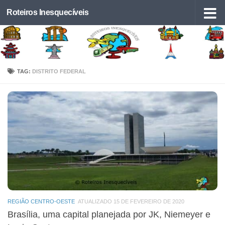
Roteiros Inesquecíveis
Skip to content
TAG:
DISTRITO FEDERAL
REGIÃO CENTRO-OESTE
ATUALIZADO 15 DE FEVEREIRO DE 2020
Brasília, uma capital planejada por JK, Niemeyer e