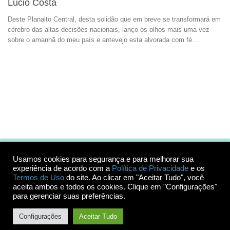
Lucio Costa
Deste Planalto Central, desta solidão que em breve se transformará em
cérebro das altas decisões nacionais, lanço os olhos mais uma vez
sobre o amanhã do meu país e antevejo esta alvorada com fé...
Usamos cookies para segurança e para melhorar sua
experiência de acordo com a
Política de Privacidade
e os
Termos de Uso
do site. Ao clicar em "Aceitar Tudo", você
aceita ambos e todos os cookies. Clique em "Configurações"
para gerenciar suas preferências.
© 2026 Roteiros Inesquecíveis. Todos os direitos reservados.
Proibida cópia parcial ou total do conteúdo sem autorização dos autores.
Configurações
Aceitar Tudo