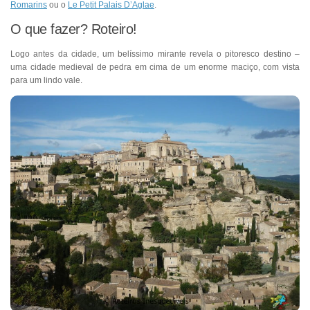
Romarins
ou o
Le Petit Palais D’Aglae
.
O que fazer? Roteiro!
Logo antes da cidade, um belíssimo mirante revela o pitoresco destino –
uma cidade medieval de pedra em cima de um enorme maciço, com vista
para um lindo vale.