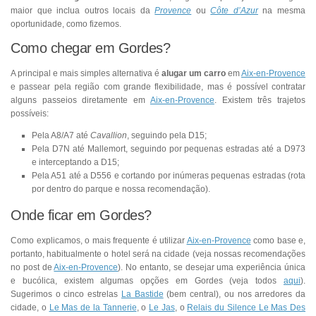
maior que inclua outros locais da
Provence
ou
Côte d’Azur
na mesma
oportunidade, como fizemos.
Como chegar em Gordes?
A principal e mais simples alternativa é
alugar um carro
em
Aix-en-Provence
e passear pela região com grande flexibilidade, mas é possível contratar
alguns passeios diretamente em
Aix-en-Provence
. Existem três trajetos
possíveis:
Pela A8/A7 até
Cavallion
, seguindo pela D15;
Pela D7N até Mallemort, seguindo por pequenas estradas até a D973
e interceptando a D15;
Pela A51 até a D556 e cortando por inúmeras pequenas estradas (rota
por dentro do parque e nossa recomendação).
Onde ficar em Gordes?
Como explicamos, o mais frequente é utilizar
Aix-en-Provence
como base e,
portanto, habitualmente o hotel será na cidade (veja nossas recomendações
no post de
Aix-en-Provence
). No entanto, se desejar uma experiência única
e bucólica, existem algumas opções em Gordes (veja todos
aqui
).
Sugerimos o cinco estrelas
La Bastide
(bem central), ou nos arredores da
cidade, o
Le Mas de la Tannerie
, o
Le Jas
, o
Relais du Silence Le Mas Des