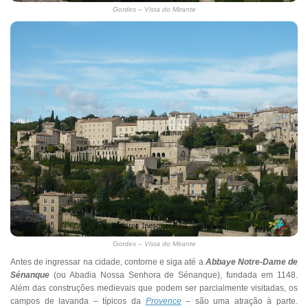
Gordes – Vista do Mirante
Gordes – Vista do Mirante
Antes de ingressar na cidade, contorne e siga até a
Abbaye Notre-Dame de
Sénanque
(ou Abadia Nossa Senhora de Sénanque), fundada em 1148.
Além das construções medievais que podem ser parcialmente visitadas, os
campos de lavanda – típicos da
Provence
– são uma atração à parte.