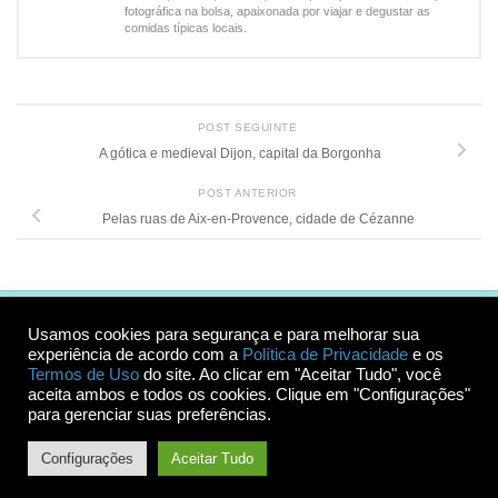
fotográfica na bolsa, apaixonada por viajar e degustar as
comidas típicas locais.
POST SEGUINTE
A gótica e medieval Dijon, capital da Borgonha
POST ANTERIOR
Pelas ruas de Aix-en-Provence, cidade de Cézanne
Usamos cookies para segurança e para melhorar sua
experiência de acordo com a
Política de Privacidade
e os
Termos de Uso
do site. Ao clicar em "Aceitar Tudo", você
aceita ambos e todos os cookies. Clique em "Configurações"
para gerenciar suas preferências.
© 2026 Roteiros Inesquecíveis. Todos os direitos reservados.
Proibida cópia parcial ou total do conteúdo sem autorização dos autores.
Configurações
Aceitar Tudo