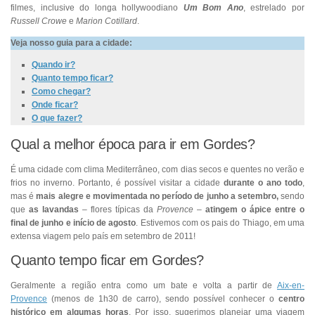
filmes, inclusive do longa hollywoodiano
Um Bom Ano
, estrelado por
Russell Crowe
e
Marion Cotillard
.
Veja nosso guia para a cidade:
Quando ir?
Quanto tempo ficar?
Como chegar?
Onde ficar?
O que fazer?
Qual a melhor época para ir em Gordes?
É uma cidade com clima Mediterrâneo, com dias secos e quentes no verão e
frios no inverno. Portanto, é possível visitar a cidade
durante o ano todo
,
mas é
mais alegre e movimentada no período de junho a setembro,
sendo
que
as lavandas
– flores típicas da
Provence
–
atingem o ápice entre o
final de junho e início de agosto
. Estivemos com os pais do Thiago, em uma
extensa viagem pelo país em setembro de 2011!
Quanto tempo ficar em Gordes?
Geralmente a região entra como um bate e volta a partir de
Aix-en-
Provence
(menos de 1h30 de carro), sendo possível conhecer o
centro
histórico em algumas horas
. Por isso, sugerimos planejar uma viagem