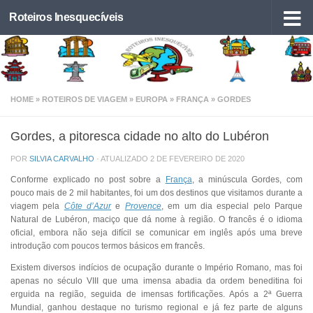
Roteiros Inesquecíveis
Skip to content
HOME
»
ROTEIROS DE VIAGEM
»
EUROPA
»
FRANÇA
»
GORDES
Gordes, a pitoresca cidade no alto do Lubéron
POR
SILVIA CARVALHO
· ATUALIZADO
2 DE FEVEREIRO DE 2020
Conforme explicado no post sobre a
França
, a minúscula
Gordes
, com
pouco mais de 2 mil habitantes, foi um dos destinos que visitamos durante a
viagem pela
Côte d’Azur
e
Provence
, em um dia especial pelo Parque
Natural de Lubéron, maciço que dá nome à região. O francês é o idioma
oficial, embora não seja difícil se comunicar em inglês após uma breve
introdução com poucos termos básicos em francês.
Existem diversos indícios de ocupação durante o Império Romano, mas foi
apenas no século VIII que uma imensa abadia da ordem beneditina foi
erguida na região, seguida de imensas fortificações. Após a 2ª Guerra
Mundial, ganhou destaque no turismo regional e já fez parte de alguns