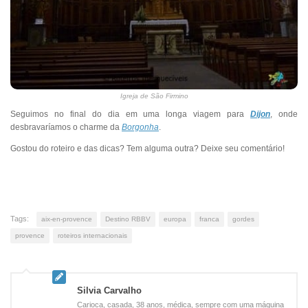
Igreja de São Firmino
Seguimos no final do dia em uma longa viagem para
Dijon
, onde
desbravaríamos o charme da
Borgonha
.
Gostou do roteiro e das dicas? Tem alguma outra? Deixe seu comentário!
Tags:
aix-en-provence
Destino RBBV
europa
franca
gordes
provence
roteiros internacionais
Silvia Carvalho
Carioca, casada, 38 anos, médica, sempre com uma máquina