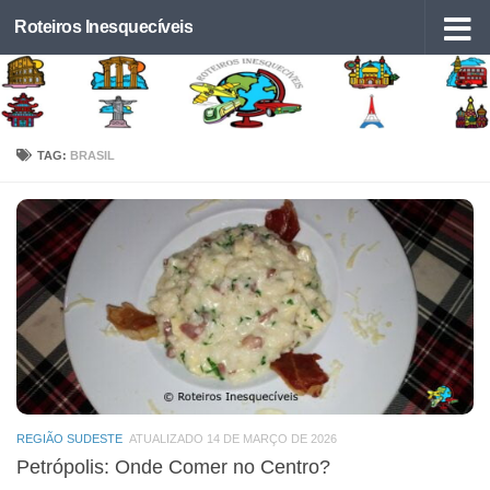
Roteiros Inesquecíveis
Skip to content
TAG:
BRASIL
REGIÃO SUDESTE
ATUALIZADO 14 DE MARÇO DE 2026
Petrópolis: Onde Comer no Centro?